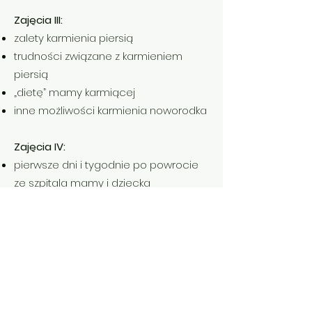
Zaję
cia III:
zalety karmienia piersią
trudności związane z karm
ieniem
piersią
„dietę” mamy karmiącej
inne możliwości karmienia noworodka
Zajęcia IV:
pierwsze dni i tygodnie po
powrocie
ze szpitala mamy i dziecka
opieka nad noworodkiem
sytuacje kryzysowe wymagające
pomocy przedmedycznej ze strony
rodziców
Zajęcia V:
połóg, to jak wygląda i jakiej pomocy